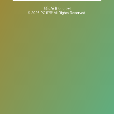
易记域名long.bet
© 2026 PG直营 All Rights Reserved.