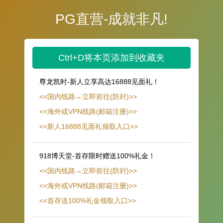
PG直营-成就非凡!
Ctrl+D将本页添加到收藏夹
尊龙凯时-新人立享高达16888见面礼！
<<国内线路→立即前往(防封)>>
<<海外或VPN线路(邮箱注册)>>
<<新人16888见面礼领取入口>>
918博天堂-首存限时赠送100%礼金！
<<国内线路→立即前往(防封)>>
<<海外或VPN线路(邮箱注册)>>
<<首存送100%礼金领取入口>>